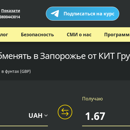
Показати
Подписаться на курс
0800443014
лог
Безопасность
СМИ о нас
Программ
обменять в Запорожье от КИТ Гр
 в фунтах (GBP)
Получаю
UAH