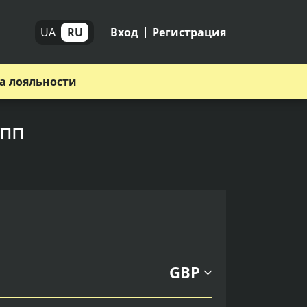
UA
RU
Вход
Регистрация
а лояльности
упп
GBP