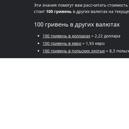
Эти знания помогут вам рассчитать стоимость
стоит
100 гривень
в других валютах на текущ
100 гривень в других валютах
100 гривень в долларах
= 2,22 доллара
100 гривень в евро
= 1,93 евро
100 гривень в польских злотых
= 8,3 польс