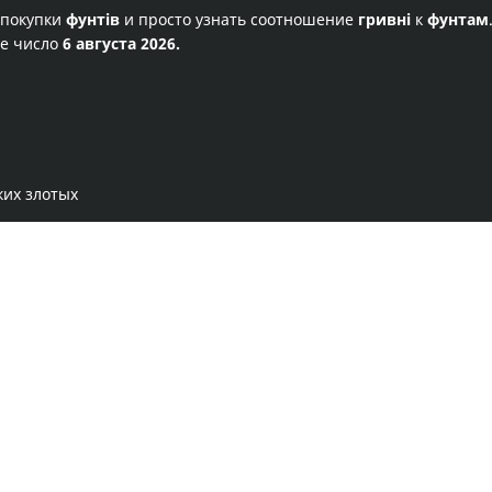
 покупки
фунтів
и просто узнать соотношение
гривні
к
фунтам
ее число
6 августа 2026.
ких злотых
Правила сервиса
Политика конфиденциальности
Банковское золото