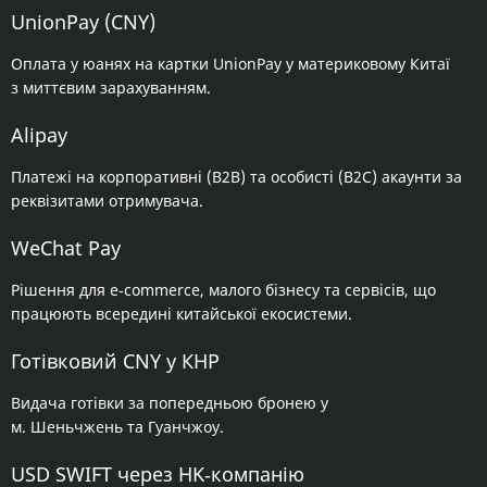
UnionPay (CNY)
Оплата у юанях на картки UnionPay у материковому Китаї
з миттєвим зарахуванням.
Alipay
Платежі на корпоративні (B2B) та особисті (B2C) акаунти за
реквізитами отримувача.
WeChat Pay
Рішення для e‑commerce, малого бізнесу та сервісів, що
працюють всередині китайської екосистеми.
Готівковий CNY у КНР
Видача готівки за попередньою бронею у
м. Шеньчжень та Гуанчжоу.
USD SWIFT через HK‑компанію