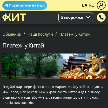
UA
RU
Підписатись на курс
Запоріжжя
Обмінник
Наші послуги
Платежі у Китай
Платежі у Китай
Надійні партнери фінансового маркетплейсу забезпечують
міжнародні перекази між Україною та Китаєм для бізнесу
будь‑якого масштабу — від разових оплат до регулярних
платіжних потоків.