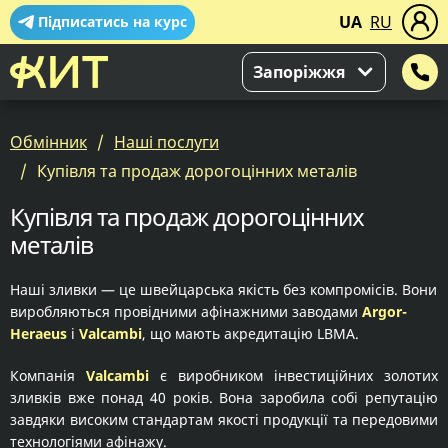
UA
RU
Підписатись на курс
Запоріжжя
Обмінник
Наші послуги
Купівля та продаж дорогоцінних металів
Купівля та продаж дорогоцінних
металів
Наші зливки — це швейцарська якість без компромісів. Вони
виробляються провідними афінажними заводами
Argor-
Heraeus
і
Valcambi
, що мають акредитацію LBMA.
Компанія
Valcambi
є виробником інвестиційних золотих
зливків вже понад 40 років. Вона заробила собі репутацію
завдяки високим стандартам якості продукції та передовими
технологіями афінажу.